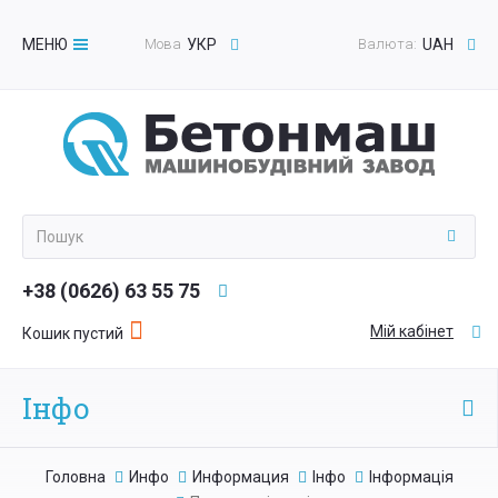
МЕНЮ
Мова
УКР
Валюта:
UAH
Toggle
navigation
+38 (0626) 63 55 75
Мій кабінет
Кошик пустий
Інфо
Головна
Инфо
Информация
Інфо
Інформація