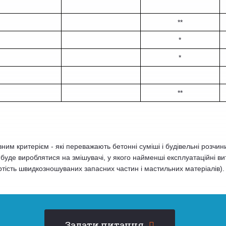
**
*
*
**
им критерієм - які переважають бетонні суміші і будівельні розчин
уде вироблятися на змішувачі, у якого найменші експлуатаційні ви
ртість швидкозношуваних запасних частин і мастильних матеріалів).
Задати питання