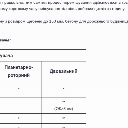
і і радіально, тим самим, процес перемішування здійснюється в трь
ому короткому часу змішування кількість робочих циклів за годину
ону з розміром щебеню до 150 мм, бетону для дорожнього будівницт
вачів:
шувача
Планетарно-
Двовальний
роторний
*
*
**
(ОК>3
см)
*
**