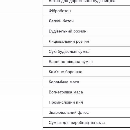
Бетон для дорожнього будівництва
Фібробетон
Легкий бетон
Будівельний розчин
Лицювальний розчин
Сухі будівельні суміші
Вапняно-піщана суміш
К
ам'ян
е
борошно
К
ерамічна маса
В
огнетривка маса
П
ромислов
ий
пил
З
варювальний флюс
Суміші для виробництва скла