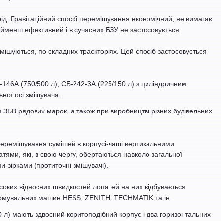
ід. Гравітаційний спосіб перемішування економічний, не вимагає
найменш ефективний і в сучасних БЗУ не застосовується.
мішуються, по складних траєкторіях. Цей спосіб застосовується
-146А (750/500 л), СБ-242-3А (225/150 л) з циліндричним
ної осі змішувача.
 ЗБВ рядових марок, а також при виробництві різних будівельних
 перемішування сумішей в корпусі-чаші вертикальними
тями, які, в свою чергу, обертаються навколо загальної
-зірками (протиточні змішувачі).
соких відносних швидкостей лопатей на них відбувається
формувальних машин HESS, ZENITH, TECHMATIK та ін.
0 л) мають здвоєний коритоподібний корпус і два горизонтальних