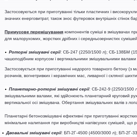
Застосовуються при приготуванні тільки пластичних і високорухл
значних енерговитрат, також знос футеровок внутрішніх стінок ба
Примусове перемішування
компонентів суміші в змішувачах пр
для малорухомих, жорстких дрібних і середньозернистих сумішей
•
Роторні змішувачі серії
: СБ-247 (2250/1500 л); СБ-138БМ (15
чашоподібним корпусом і вертикальними змішувальними валами з л
Застосовується при приготуванні недорого товарного бетону (з м
розчинів, вогнетривких і керамічних мас, ливарної і скляної шихти
•
Планетарно-роторні змішувачі серії
: СБ-242-9 (2250/1500 
змішувальними валами, які здійснюють планетарний круговий рух 
вертикальної осі змішувача. Обертання змішувальних валів з ло
Планетарні бетонозмішувачі ефективні при приготуванні жорстких
мінімальне налипання при виробництві напівсухих сумішей, що
•
Двовальні змішувачі серії
: БП-2Г-4500 (4500/3000 л); БП-2Г-3