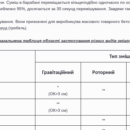
ни. Суміш в барабані переміщається кільцеподібно одночасно по ос
иблизно 95%, досягається за 30 секунд перемішування. Завдяки так
осування. Вони призначені для виробництва масового товарного бет
руд (гребель).
загальнена таблиця області застосування різних видів змішу
Тип змі
Гравітаційний
Роторний
*
**
(ОК>3
см)
**
(ОК>3
см)
**