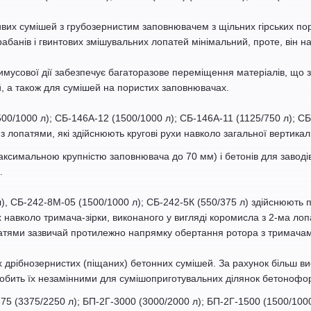
ивих сумішей з грубозернистим заповнювачем з щільних гірських пор
рабанів і гвинтових змішувальних лопатей мінімальний, проте, він 
имусової дії забезпечує багаторазове переміщення матеріалів, що з
, а також для сумішей на пористих заповнювачах.
00/1000 л); СБ-146А-12 (1500/1000 л); СБ-146А-11 (1125/750 л); СБ
опатями, які здійснюють кругові рухи навколо загальної вертикаль
аксимальною крупністю заповнювача до 70 мм) і бетонів для заводів
.
л), СБ-242-8М-05 (1500/1000 л); СБ-242-5К (550/375 л) здійснюють
навколо тримача-зірки, виконаного у вигляді коромисла з 2-ма лопа
патями зазвичай протилежно напрямку обертання ротора з тримачами
 дрібнозернистих (піщаних) бетонних сумішей. За рахунок більш ви
 робить їх незамінними для сумішоприготувальних ділянок бетоно
375 (3375/2250 л); БП-2Г-3000 (3000/2000 л); БП-2Г-1500 (1500/100