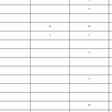
**
*
**
**
*
*
*
*
**