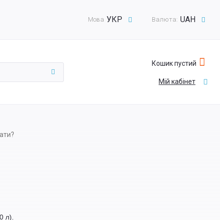
УКР
UAH
Мова
Валюта:
Кошик пустий
Мій кабінет
ати?
0 л).