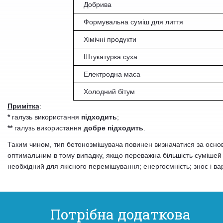
Д
обрива
Формувальна суміш для лиття
Хімічні продукти
Ш
тукатурка суха
Е
лектродна маса
Х
олодний бітум
Примітка
:
*
галузь використання
підходить
;
**
галузь використання
добре підходить
.
Таким чином, тип бетонозмішувача повинен визначатися за основн
оптимальним в тому випадку, якщо переважна більшість сумішей б
необхідний для якісного перемішування; енергоємність; знос і ва
Потрібна додаткова