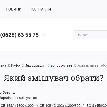
НОВИНИ
КОНТАКТИ
 (0626) 63 55 75
Применить
овна
Инфо
Информация
Вопрос-ответ
Який змішувач обр
Який змішувач обрати?
о бетону.
 барабанних змішувачах.
 СБ-153А (1500 /1000 л), СБ-10В (С-302) (1200/800 л), БС-8 (450/30