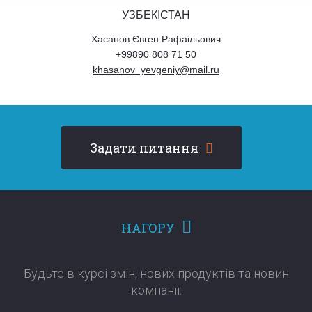
УЗБЕКІСТАН
Хасанов Євген Рафаільович
+99890 808 71 50
khasanov_yevgeniy@mail.ru
Задати питання
НАГОРУ
Будьте в курсі змін, нових продуктів та новин
компанії:​​​​​​​