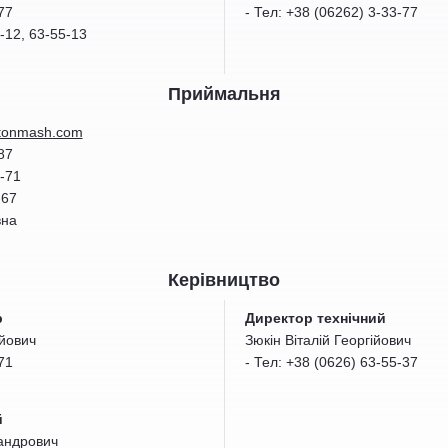
77
- Тел: +38 (06262) 3-33-77
-12, 63-55-13
Приймальня
tonmash.com
87
8-71
-67
вна
Керівництво
р
Директор технічний
йович
Зюкін Віталій Георгійович
71
- Тел: +38 (0626) 63-55-37
й
андрович