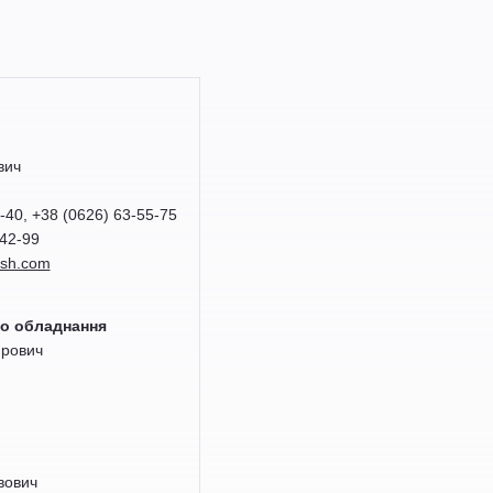
вич
5-40, +38 (0626) 63-55-75
-42-99
sh.com
го обладнання
ирович
вович