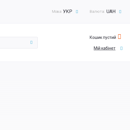
УКР
UAH
Мова
Валюта:
Кошик пустий
Мій кабінет