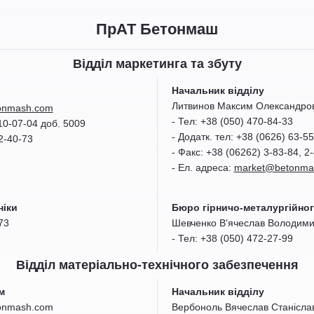
ПрАТ Бетонмаш
Відділ маркетинга та збуту
Начальник відділу
Литвинов Максим Олександро
onmash.com
- Тел: +38 (050) 470-84-33
210-07-04 доб. 5009
- Додатк. тел: +38 (0626) 63-5
2-40-73
- Факс: +38 (06262) 3-83-84, 2
- Ел. адреса:
market@betonma
ніки
Бюро гірничо-металургійно
73
Шевченко В'ячеслав Володим
- Тел: +38 (050) 472-27-99
Відділ матеріально-технічного забезпечення
м
Начальник відділу
onmash
.
com
Вербоноль Вячеслав Станісла