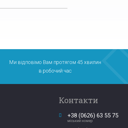
Ми відповімо Вам протягом 45 хвилин
в робочий час
Контакти
+38 (0626) 63 55 75
міський номер