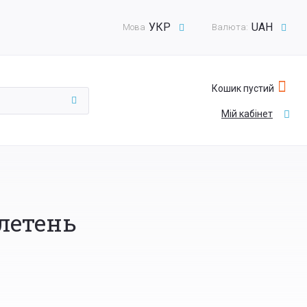
УКР
UAH
Мова
Валюта:
Кошик пустий
Мій кабінет
летень