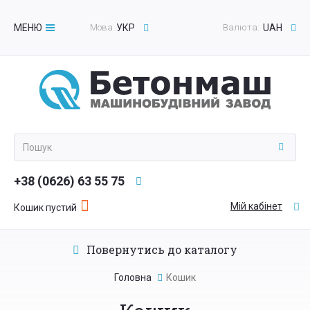
МЕНЮ
Мова
УКР
Валюта:
UAH
Toggle
navigation
+38 (0626) 63 55 75
Мій кабінет
Кошик пустий
Повернутись до каталогу
Головна
Кошик