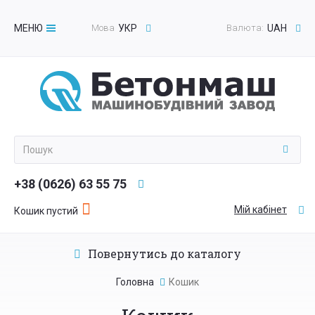
МЕНЮ
Мова
УКР
Валюта:
UAH
Toggle
navigation
+38 (0626) 63 55 75
Мій кабінет
Кошик пустий
Повернутись до каталогу
Головна
Кошик