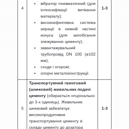
вібратор пневматичний (для
4
1-3
інтенсифікації витікання
матеріалу);
високоефективна система
аерації в нижній частині
конуса (для запобігання
злежуванню цементу);
завантажувальний
трубопровід DN 100 (
ø
102
мм);
сходи і огорожі;
опорні металоконструкції.
Транспортуючий гвинтовий
(шнековий) живильник подачі
цементу
(обирається опціонально
до 3-х одиниць). Живильник
5
шнековий забезпечує
1-3
високопродуктивне
транспортування цементу зі
складу цементу до дозатора