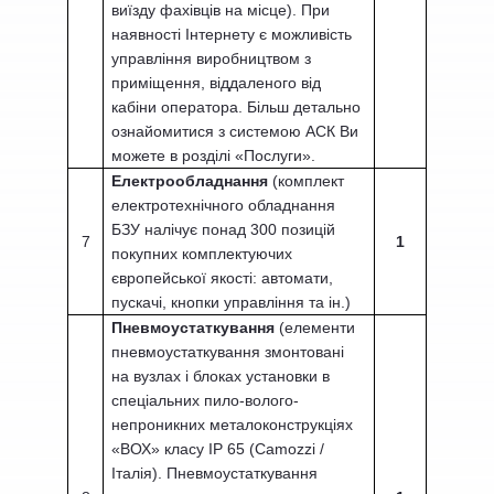
виїзду фахівців на місце). При
наявності Інтернету є можливість
управління виробництвом з
приміщення, віддаленого від
кабіни оператора. Більш детально
ознайомитися з системою АСК Ви
можете в розділі
«Послуги».
Електрообладнання
(комплект
електротехнічного обладнання
БЗУ налічує понад 300 позицій
7
1
покупних комплектуючих
європейської якості: автомати,
пускачі, кнопки управління
та
ін.)
Пневмоустаткування
(елементи
пневмоустаткування змонтовані
на вузлах і блоках установки в
спеціальних пило-волого-
непроникних металоконструкціях
«ВОХ» класу IP 65 (Camozzi /
Італія). Пневмоустаткування