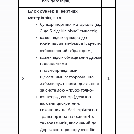
всіх дозаторів).
Блок бункерів інертних
матеріалів
, в т.ч.
бункер інертних матеріалів (від
2 до 5 відсіків різної ємності);
кожен відсік бункера для
поліпшення витікання інертних
забезпечений вібратором;
кожен відсік обладнаний двома
подовженими
пневмопривідними
щелепними затворами, що
2
1
забезпечує швидке дозування
за системою «грубо-точно»;
конвеєр-дозатор (дозатор
ваговий дискретний,
виконаний на базі стрічкового
транспортера на основі 4-х
тензодатчиків, включений до
Державного реєстру засобів