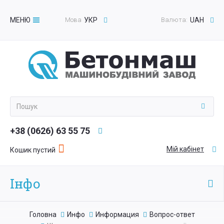
МЕНЮ
Мова
УКР
Валюта:
UAH
Toggle
navigation
+38 (0626) 63 55 75
Мій кабінет
Кошик пустий
Інфо
Головна
Инфо
Информация
Вопрос-ответ