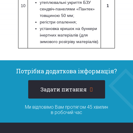
утеплювальні укриття БЗУ
10
1
сендвіч-панелями «Пантек»
товщиною 50 мм;
регістри опалення;
установка кришок на бункери
інертних матеріалів (для
зимового розігріву матеріалів).
Потрібна додаткова інформація?
Задати питання
Ми відповімо Вам протягом 45 хвилин
в робочий час