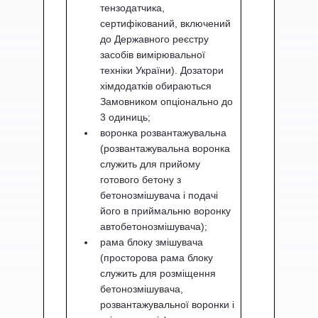
тензодатчика,
сертифікований, включений
до Державного реєстру
засобів вимірювальної
техніки України). Дозатори
хімдодатків обираються
Замовником опціонально до
3 одиниць;
воронка розвантажувальна
(розвантажувальна воронка
служить для прийому
готового бетону з
бетонозмішувача і подачі
його в приймальню воронку
автобетонозмішувача);
рама блоку змішувача
(просторова рама блоку
служить для розміщення
бетонозмішувача,
розвантажувальної воронки і