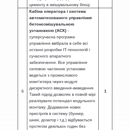
цементу в змішувальному блоці.
Кабіна оператора і система
автоматизованого управління
бетонозмішувальною
установкою (АСК)
-
суперсучасна програма
управління ввібрала в себе всі
останні розробки IT-технологій і
сучасного апаратного
забезпечення. Все управління
силовою частиною установки
ведеться з промислового
комп'ютера через модулі
дискретного введення-виведення.
6
1
Такий підхід дозволяє в повній мірі
реалізувати потенціал модульного
монтажу. Додавання нових
пристроїв в систему (бункер,
шнек, дозатор і т.д.) відбувається
протягом декількох годин без