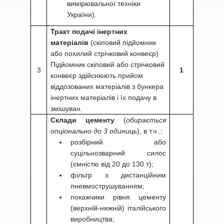
вимірювальної техніки
України).
Тракт подачі інертних
матеріалів
(скіповий підйомник
або похилий стрічковий конвеєр)
Підйомник скіповий або стрічковий
3
1
конвеєр здійснюють прийом
віддозованих матеріалів з бункера
інертних матеріалів і їх подачу в
змішувач.
Склади цементу
(
обирається
опціонально до 3 одиниць
), в т.ч .:
розбірний або
суцільнозварний силос
(ємністю від 20 до 130 т);
фільтр з дистанційним
пневмострушуванням;
покажчики рівня цементу
(верхній-нижній) італійського
виробництва;