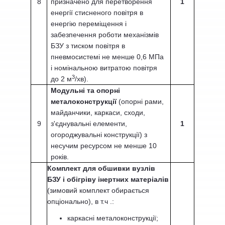
8
призначено для перетворення
1
енергії стисненого повітря в
енергію переміщення і
забезпечення роботи механізмів
БЗУ з тиском повітря в
пневмосистемі не менше 0,6 МПа
і номінальною витратою повітря
3
до 2 м
/хв).
Модульні та опорні
металоконструкції
(опорні рами,
майданчики, каркаси, сходи,
9
з'єднувальні елементи,
1
огороджувальні конструкції) з
несучим ресурсом не менше 10
років.
Комплект для обшивки вузлів
БЗУ і обігріву інертних матеріалів
(зимовий комплект обирається
опціонально), в т.ч .:
каркасні металоконструкції;