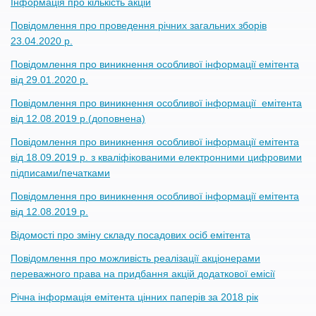
Інформація про кількість акцій
Повідомлення про проведення річних загальних зборів
23.04.2020 р.
Повідомлення про виникнення особливої інформації емітента
від 29.01.2020 р.
Повідомлення про виникнення особливої інформації емітента
від 12.08.2019 р.(доповнена)
Повідомлення про виникнення особливої інформації емітента
від 18.09.2019 р. з кваліфікованими електронними цифровими
підписами/печатками
Повідомлення про виникнення особливої інформації емітента
від 12.08.2019 р.
Відомості про зміну складу посадових осіб емітента
Повідомлення про можливість реалізації акціонерами
переважного права на придбання акцій додаткової емісії
Річна інформація емітента цінних паперів за 2018 рік