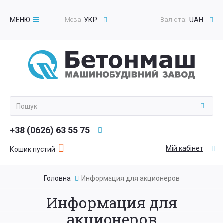
МЕНЮ
Мова
УКР
Валюта:
UAH
Toggle
navigation
+38 (0626) 63 55 75
Мій кабінет
Кошик пустий
Головна
Информация для акционеров
Информация для
акционеров