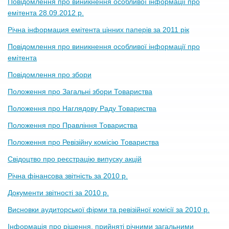
Повідомлення про виникнення особливої інформації про
емітента 28.09.2012 р.
Річна інформация емітента цінних паперів за 2011 рік
Повiдомлення про виникнення особливої інформації про
емітента
Повiдомлення про збори
Положення про Загальні збори Товариства
Положення про Наглядову Раду Товариства
Положення про Правління Товариства
Положення про Ревізійну комісію Товариства
Свідоцтво про реєстрацію випуску акцій
Річна фінансова звітність за 2010 р.
Документи звітності за 2010 р.
Висновки аудиторської фірми та ревізійної комісії за 2010 р.
Інформація про рішення, прийняті річними загальними