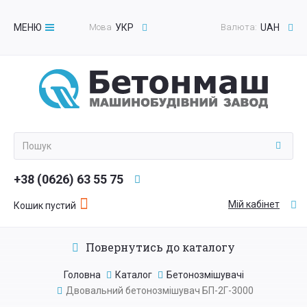
МЕНЮ
Мова
УКР
Валюта:
UAH
Toggle
navigation
+38 (0626) 63 55 75
Мій кабінет
Кошик пустий
Повернутись до каталогу
Головна
Каталог
Бетонозмішувачі
Двовальний бетонозмішувач БП-2Г-3000