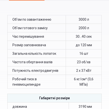
(ACTIVE
TAB)
Об’єм по завантаженню
3000 л
Об'єм готового замісу
2000 л
Час перемішування
30...40 сек
Розмір заповнювача
до 120 мм
Загальна кількість лопаток
16 шт
Частота обертання валів
23 об/хв
Потужність електродвигунів
2 х 37 кВт
Робочий тиск в
6 кг/см² (0,6
пневмоцилиндре
МПа)
Габаритні розміри
довжина
3190 мм