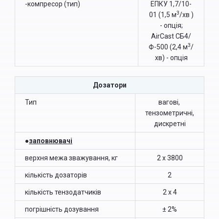
-компресор (тип)
ЕПКУ 1,7/10-
3
01 (1,5 м
/хв )
- опція;
AirCast СБ4/
3
Ф-500 (2,4 м
/
хв) - опція
Дозатори
Тип
вагові,
тензометричні,
дискретні
●
заповнювачі
верхня межа зважування, кг
2 х 3800
кількість дозаторів
2
кількість тензодатчиків
2 х 4
погрішність дозування
± 2%