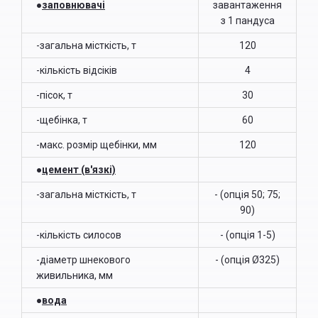
●
заповнювачі
завантаження
з 1 пандуса
-загальна місткість, т
120
-кількість відсіків
4
-пісок, т
30
-щебінка, т
60
-макс. розмір щебінки, мм
120
●
цемент
(в'язкі)
-загальна місткість, т
- (опція 50; 75;
90)
-кількість силосов
- (опція 1-5)
-діаметр шнекового
- (опція Ø325)
живильника, мм
●
вода