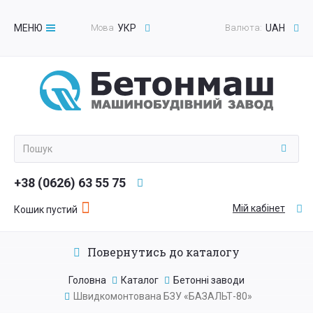
МЕНЮ
Мова
УКР
Валюта:
UAH
Toggle
navigation
+38 (0626) 63 55 75
Мій кабінет
Кошик пустий
Повернутись до каталогу
Головна
Каталог
Бетонні заводи
Швидкомонтована БЗУ «БАЗАЛЬТ-80»