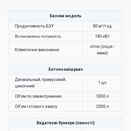
Базова модель
Продуктивність БЗУ
80 м³/год
Встановлена потужність
185 кВт
літнє (опція -
Кліматичне виконання
зима)
Бетонозмішувач
Двовальный, примусовий,
1 шт
циклічний
Об’єм по завантражнню
3000 л
Об’єм готового замісу
2000 л
Видаткові бункери (ємності)