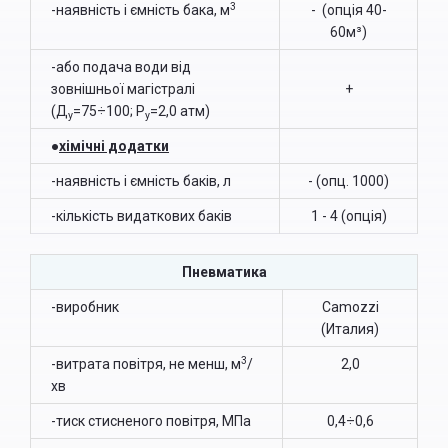
3
-наявність і ємність бака, м
- (опція 40-
60м³)
-або подача води від
зовнішньої магістралі
+
(Д
=75÷100; Р
=2,0 атм)
у
у
●
хімічні додатки
-наявність і ємність баків, л
- (опц. 1000)
-кількість видаткових баків
1 - 4 (опція)
Пневматика
-виробник
Camozzi
(Италия)
3
-витрата повітря, не менш, м
/
2,0
хв
-тиск стисненого повітря, МПа
0,4÷0,6