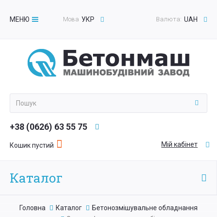
МЕНЮ
Мова
УКР
Валюта:
UAH
Toggle
navigation
+38 (0626) 63 55 75
Мій кабінет
Кошик пустий
Каталог
Головна
Каталог
Бетонозмішувальне обладнання