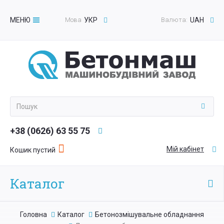
МЕНЮ
Мова
УКР
Валюта:
UAH
Toggle
navigation
+38 (0626) 63 55 75
Мій кабінет
Кошик пустий
Каталог
Головна
Каталог
Бетонозмішувальне обладнання