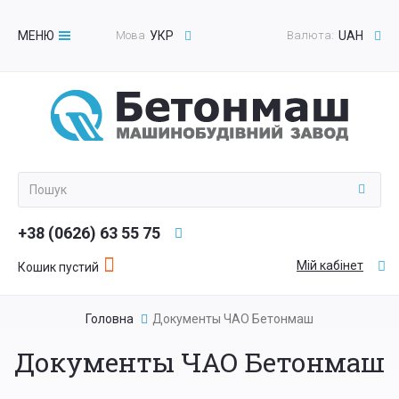
МЕНЮ
Мова
УКР
Валюта:
UAH
Toggle
navigation
+38 (0626) 63 55 75
Мій кабінет
Кошик пустий
Головна
Документы ЧАО Бетонмаш
Документы ЧАО Бетонмаш