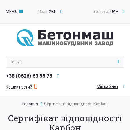
МЕНЮ
Мова
УКР
Валюта:
UAH
Toggle
navigation
+38 (0626) 63 55 75
Мій кабінет
Кошик пустий
Головна
Сертифікат відповідності Карбон
Сертифікат відповідності
Карбон