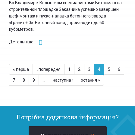
Во Владимире-Волынском специалистами Бетонмаш на
строительной площадке Заказчика успешно завершен
шеф-монтаж и пуско-наладка бетонного завода
«Гранит-60». Бетонный завод производит до 60
кубометров...
Детальніше
« перша
‹ попередня
1
2
3
4
5
6
7
8
9
…
наступна ›
остання »
Потрібна додаткова інформація?