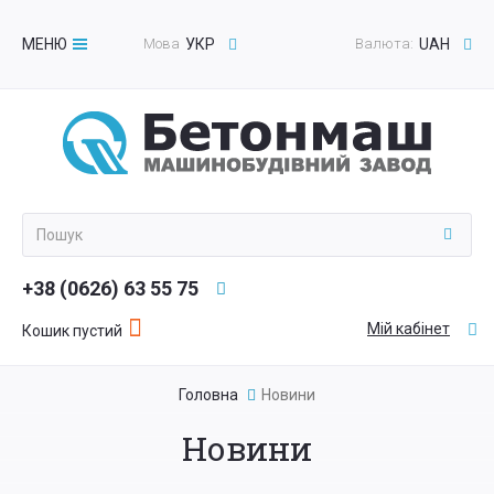
МЕНЮ
Мова
УКР
Валюта:
UAH
Toggle
navigation
+38 (0626) 63 55 75
Мій кабінет
Кошик пустий
Головна
Новини
Новини