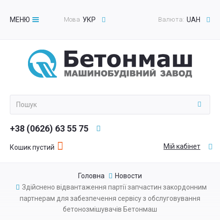
МЕНЮ
Мова
УКР
Валюта:
UAH
Toggle
navigation
+38 (0626) 63 55 75
Мій кабінет
Кошик пустий
Головна
Новости
Здійснено відвантаження партії запчастин закордонним
партнерам для забезпечення сервісу з обслуговування
бетонозмішувачів Бетонмаш