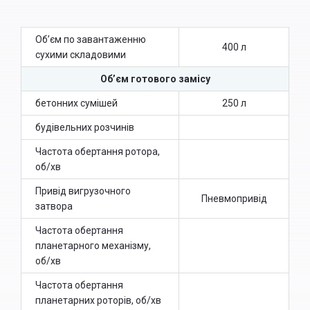
TAB)
Об’єм по завантаженню
400 л
сухими складовими
Об’єм готового замісу
бетонних сумішей
250 л
будівельних розчинів
Частота обертання ротора,
об/хв
Привід вигрузочного
Пневмопривід
затвора
Частота обертання
планетарного механізму,
об/хв
Частота обертання
планетарних роторів, об/хв