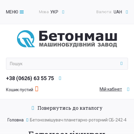
МЕНЮ
Мова
УКР
Валюта:
UAH
Toggle
navigation
+38 (0626) 63 55 75
Мій кабінет
Кошик пустий
Повернутись до каталогу
Головна
Бетонозмішувач планетарно-роторний СБ-242-4