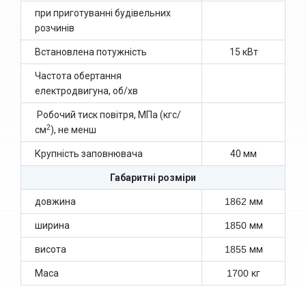
при приготуванні будівельних
розчинів
Встановлена потужність
15 кВт
Частота обертання
електродвигуна, об/хв
Робочий тиск повітря, МПа (кгс/
2
см
), не менш
Крупність заповнювача
40 мм
Габаритні розміри
довжина
1862
мм
ширина
1850
мм
висота
1855
мм
Маса
1700
кг