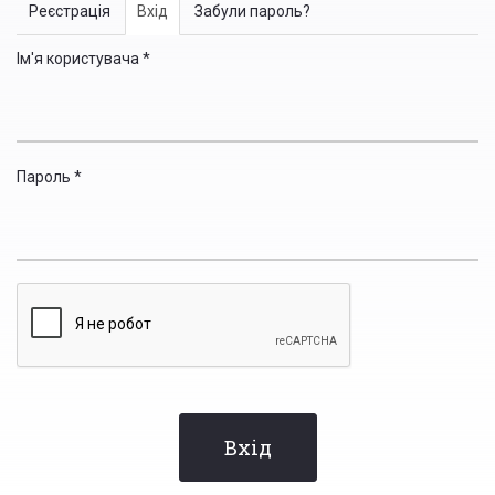
Primary
Реєстрація
Вхід
(active
Забули пароль?
tabs
tab)
Ім'я користувача
*
Пароль
*
Вхід