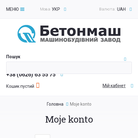
МЕНЮ
Мова
УКР
Валюта:
UAH
Toggle
navigation
Пошук
+38 (0626) 63 55 75
Мій кабінет
Кошик пустий
Головна
Moje konto
Moje konto