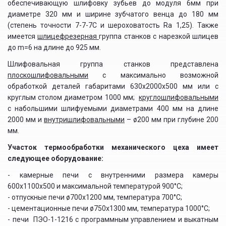
обеспечивающую шлифовку зубьев до модуля 6мм при
диаметре 320 мм и ширине зубчатого венца до 180 мм
(степень точности 7-7-7С и шероховатость Ra 1,25). Также
имеется
шлицефрезерная
группа станков с нарезкой шлицев
до m=6 на длине до 925 мм.
Шлифовальная группа станков представлена
плоскошлифовальными
с максимально возможной
обработкой деталей габаритами 630х2000х500 мм или с
круглым столом диаметром 1000 мм;
круглошлифовальными
с набольшими шлифуемыми диаметрами 400 мм на длине
2000 мм и
внутришлифовальными
– ø200 мм при глубине 200
мм.
Участок термообработки механического цеха имеет
следующее оборудование:
- камерные печи с внутренними размера камеры
600х1100х500 и максимальной температурой 900°С;
- отпускные печи ø700х1200 мм, температура 700°С;
- цементационные печи ø750х1300 мм, температура 1000°С;
- печи ПЭО-1-1216 с программным управлением и выкатным