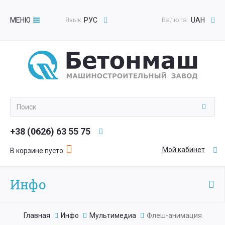
МЕНЮ
Язык
РУС
Валюта:
UAH
Toggle
navigation
+38 (0626) 63 55 75
Мой кабинет
В корзине пусто
Инфо
Главная
Инфо
Мультимедиа
Флеш-анимация