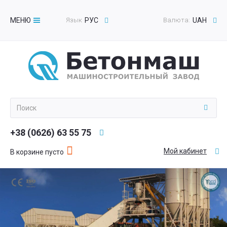
МЕНЮ
Язык
РУС
Валюта:
UAH
Toggle
navigation
+38 (0626) 63 55 75
Мой кабинет
В корзине пусто