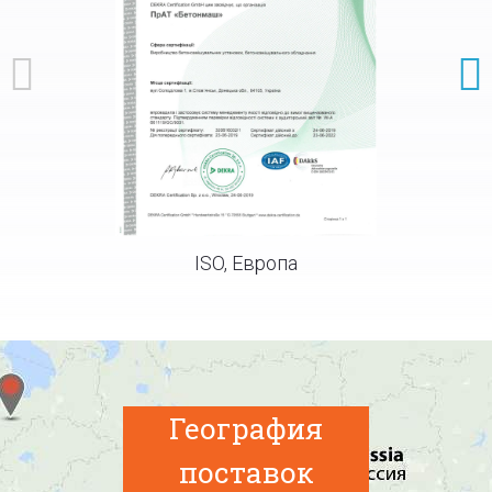
ISO, Европа
Серт
География
поставок