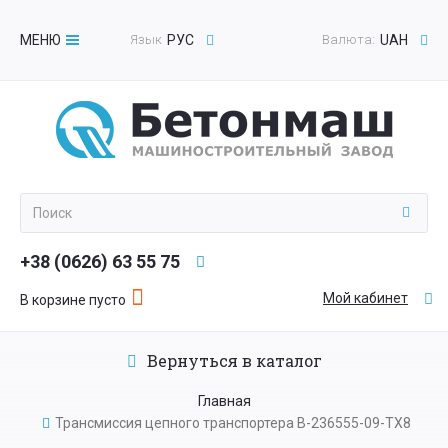
МЕНЮ
Язык
РУС
Валюта:
UAH
Toggle
navigation
+38 (0626) 63 55 75
Мой кабинет
В корзине пусто
Вернуться в каталог
Главная
Трансмиссия цепного транспортера В-236555-09-ТХ8