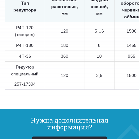
Тип
оборот
расстояние,
осевой,
редуктора
червяка
мм
мм
об/ми
Р4П-120
120
5…6
1500
(типоряд)
Р4П-180
180
8
1455
4П-36
360
10
955
Редуктор
специальный
120
3,5
1500
257-17394
Нужна дополнительная
информация?