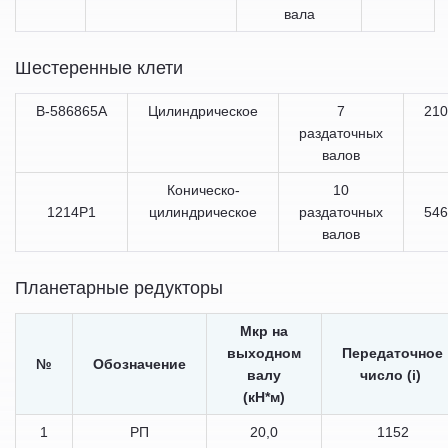
вала
Шестеренные клети
В-586865А
Цилиндрическое
7
210
раздаточных
валов
Коническо-
10
1214Р1
цилиндрическое
раздаточных
546
валов
Планетарные редукторы
Мкр на
выходном
Передаточное
№
Обозначение
валу
число (i)
(кН*м)
1
РП
20,0
1152