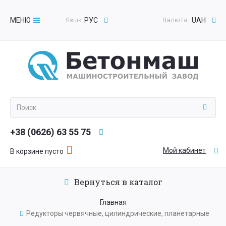
МЕНЮ
Язык
РУС
Валюта:
UAH
Toggle
navigation
+38 (0626) 63 55 75
Мой кабинет
В корзине пусто
Вернуться в каталог
Главная
Редукторы червячные, цилиндрические, планетарные