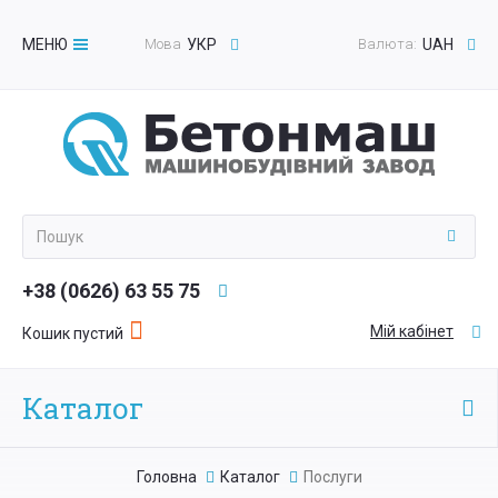
МЕНЮ
Мова
УКР
Валюта:
UAH
Toggle
navigation
+38 (0626) 63 55 75
Мій кабінет
Кошик пустий
Каталог
Головна
Каталог
Послуги