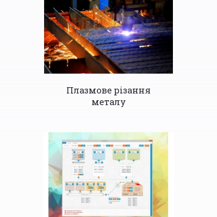
Плазмове різання
металу