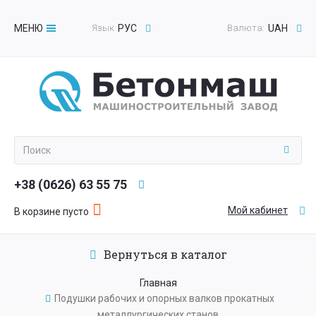
МЕНЮ
Язык
РУС
Валюта:
UAH
Toggle
navigation
+38 (0626) 63 55 75
Мой кабинет
В корзине пусто
Вернуться в каталог
Главная
Подушки рабочих и опорных валков прокатных
металлургических станов