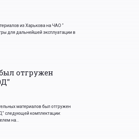
ериалов из Харькова на ЧАО "
тры для дальнейшей эксплуатации в
 был отгружен
0Д"
тельных материалов был отгружен
0Д" следующей комплектации:
лем на...