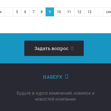
я
…
5
6
7
8
9
10
11
12
13
…
сл
Задать вопрос
НАВЕРХ
Будьте в курсе изменений, новинок и
новостей компании:​​​​​​​