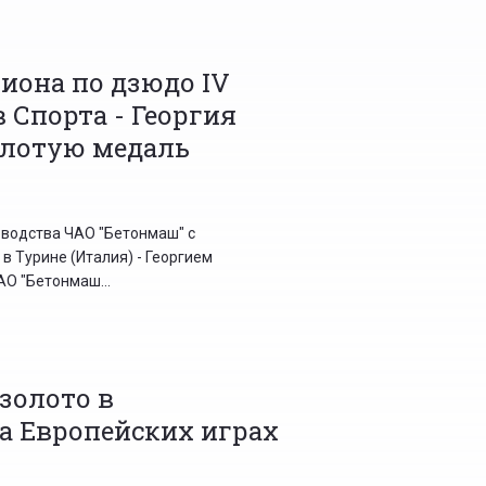
иона по дзюдо IV
 Спорта - Георгия
олотую медаль
оводства ЧАО "Бетонмаш" с
в Турине (Италия) - Георгием
О "Бетонмаш...
золото в
а Европейских играх