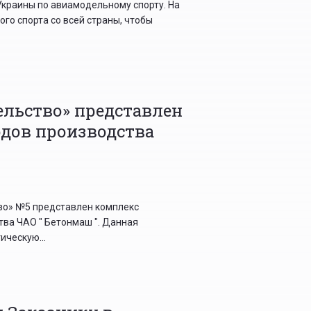
 Украины по авиамодельному спорту. На
о спорта со всей страны, чтобы
ельство» представлен
одов производства
во» №5 представлен комплекс
тва ЧАО " Бетонмаш ". Данная
ческую...