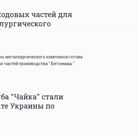
ходовых частей для
лургического
но-металлургического комплекса готова
ых частей производства " Бетонмаш ".
ба "Чайка" стали
те Украины по