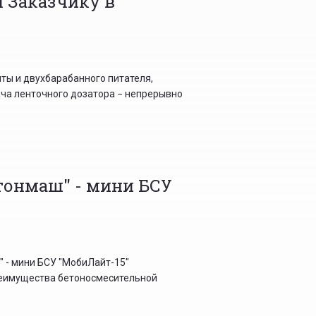
 Заказчику в
ты и двухбарабанного питателя,
ача ленточного дозатора − непрерывно
тонмаш" - мини БСУ
 - мини БСУ "МобиЛайт-15"
реимущества бетоносмесительной