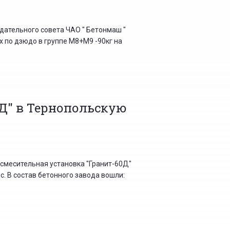
дательного совета ЧАО " Бетонмаш "
х по дзюдо в группе М8+М9 -90кг на
Д" в Тернопольскую
осмесительная установка "Гранит-60Д"
. В состав бетонного завода вошли: