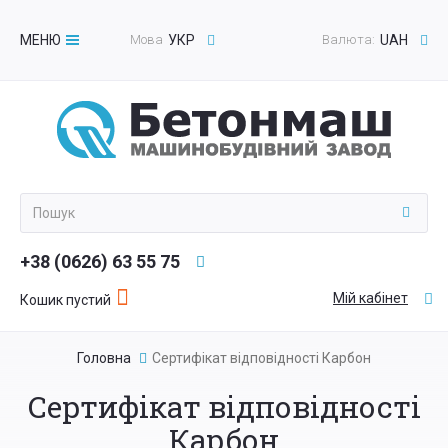
МЕНЮ
Мова
УКР
Валюта:
UAH
Toggle
navigation
+38 (0626) 63 55 75
Мій кабінет
Кошик пустий
Головна
Сертифікат відповідності Карбон
Сертифікат відповідності
Карбон