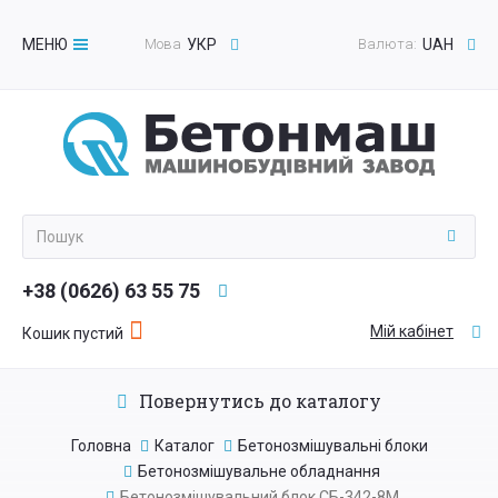
МЕНЮ
Мова
УКР
Валюта:
UAH
Toggle
navigation
+38 (0626) 63 55 75
Мій кабінет
Кошик пустий
Повернутись до каталогу
Головна
Каталог
Бетонозмішувальні блоки
Бетонозмішувальне обладнання
Бетонозмішувальний блок СБ-342-8М