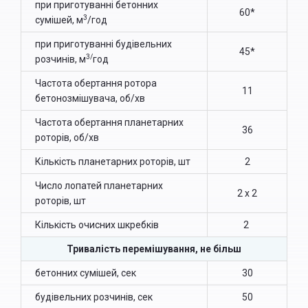
при приготуванні бетонних
60*
3
сумішей, м
/год
при приготуванні будівельних
45*
3/
розчинів, м
год
Частота обертання ротора
11
бетонозмішувача, об/хв
Частота обертання планетарних
36
роторів, об/хв
Кількість планетарних роторів, шт
2
Число лопатей планетарних
2 х 2
роторів, шт
Кількість очисних шкребків
2
Тривалість перемішування, не більш
бетонних сумішей, сек
30
будівельних розчинів, сек
50