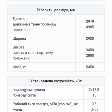
Габаритні розміри, мм
Довжина
3979
довжина в транспортному
4905
положенні
Ширина
2920
Висота
3450
висота в транспортному
2800
положенні
Маса, кг
5450
Установлена потужність, кВт
приводу змішувача
2х18,5
приводу скіпа
15
2
Робочий тиск повітря, МПа (кгс/см
), не
0,6
менш
(6,0)