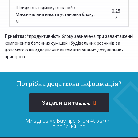
Швидкість підйому скіпа, м/с
0,25
Максимальна висота установки блоку,
5
м
Примітка: *
продуктивність блоку зазначена при завантаженні
компонентів бетонних сумішей і будівельних розчинів за
допомогою швидкодіючих автоматизованих дозувальних
пристроїв.
Потрібна додаткова інформація?
Задати питання
Ми відповімо Вам протягом 45 хвилин
в робочий час