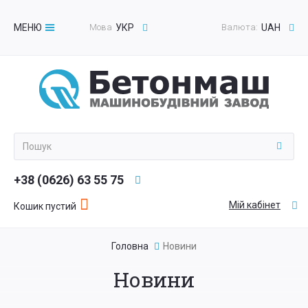
МЕНЮ
Мова
УКР
Валюта:
UAH
Toggle
navigation
+38 (0626) 63 55 75
Мій кабінет
Кошик пустий
Головна
Новини
Новини