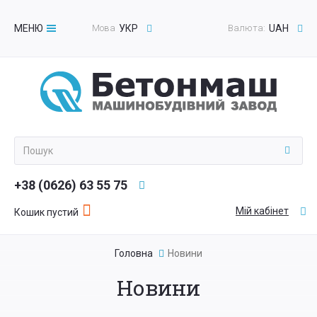
МЕНЮ
Мова
УКР
Валюта:
UAH
Toggle
navigation
+38 (0626) 63 55 75
Мій кабінет
Кошик пустий
Головна
Новини
Новини