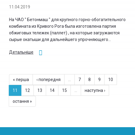
11.04.2019
На ЧАО " Бетонмаш " для крупного горно-обогатительного
комбината из Кривого Рога была изготовлена партия
обжиговых тележек (паллет) , на которые загружаются
сырые окатыши для дальнейшего упрочняющего...
Детальніше
« перша
‹ попередня
…
7
8
9
10
11
12
13
14
15
…
наступна ›
остання »