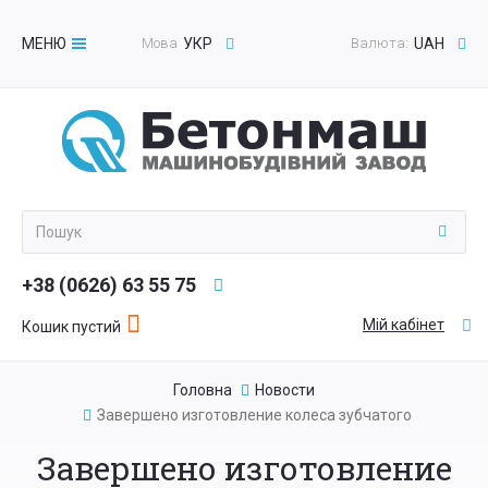
МЕНЮ
Мова
УКР
Валюта:
UAH
Toggle
navigation
+38 (0626) 63 55 75
Мій кабінет
Кошик пустий
Головна
Новости
Завершено изготовление колеса зубчатого
Завершено изготовление