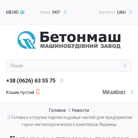
МЕНЮ
Мова
УКР
Валюта:
UAH
Toggle
navigation
+38 (0626) 63 55 75
Мій кабінет
Кошик пустий
Головна
Новости
Готова к отгрузке партия ходовых частей для предприятия
горно-металлургического комплекса Украины