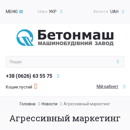
МЕНЮ
Мова
УКР
Валюта:
UAH
Toggle
navigation
+38 (0626) 63 55 75
Мій кабінет
Кошик пустий
Головна
Новости
Агрессивный маркетинг
Агрессивный маркетинг