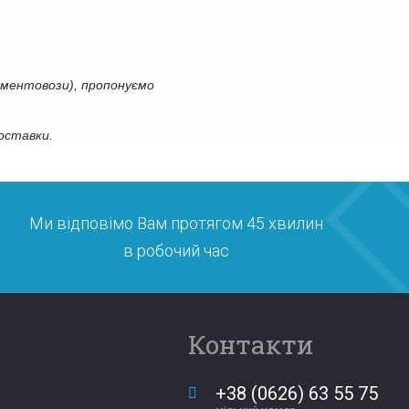
ементовози), пропонуємо
оставки.
Ми відповімо Вам протягом 45 хвилин
в робочий час
Контакти
+38 (0626) 63 55 75