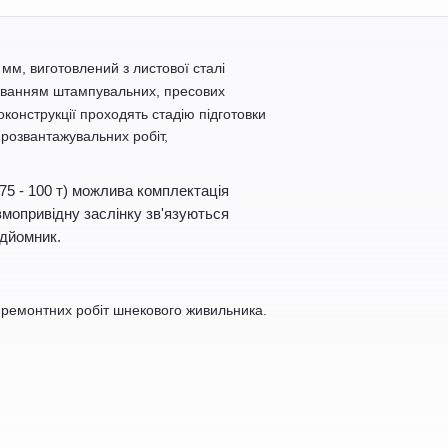
 мм
, виготовлений з листової сталі
осуванням штампувальних, пресових
конструкції проходять стадію підготовки
-розвантажувальних робіт,
(75 - 100 т) можлива комплектація
вмопривідну заслінку зв'язуються
ідйомник.
і ремонтних робіт шнекового живильника.