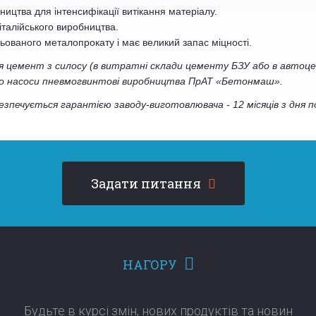
ництва для інтенсифікації витікання матеріалу.
 італійського виробництва.
ованого металопрокату і має великий запас міцності.
ся цемент з силосу (в витратні склади цементу БЗУ або в автоц
о насоси пневмогвинтові виробництва ПрАТ «Бетонмаш».
зпечується гарантією заводу-виготовлювача - 12 місяців з дня п
Задати питання
НАГОРУ
Будьте в курсі змін, нових продуктів та новин