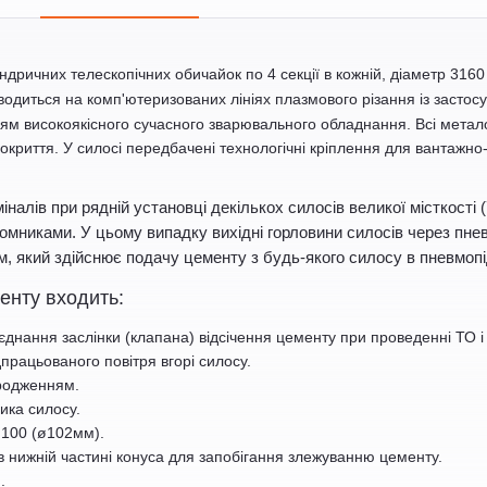
(ACTIVE
TAB)
ндричних телескопічних обичайок по 4 секції в кожній, діаметр
3160
оводиться на комп'ютеризованих лініях плазмового різання із заст
нням високоякісного сучасного зварювального обладнання. Всі метало
криття. У силосі передбачені технологічні кріплення для вантажно
алів при рядній установці декількох силосів великої місткості 
мниками. У цьому випадку вихідні горловини силосів через пне
, який здійснює подачу цементу з будь-якого силосу в пневмоп
енту входить:
иєднання заслінки (клапана) відсічення цементу при проведенні ТО 
рацьованого повітря вгорі силосу.
ородженням.
ика силосу.
 100 (ø102мм).
 нижній частині конуса для запобігання злежуванню цементу.
.