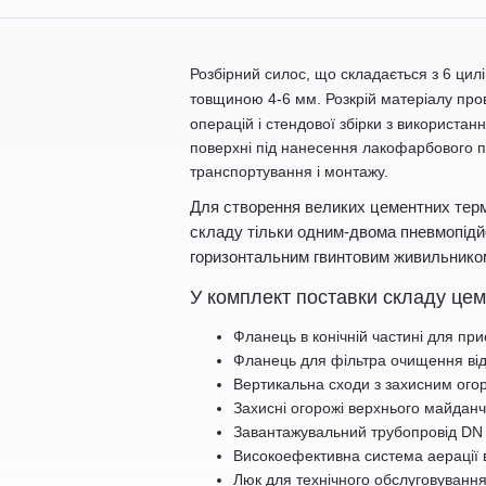
Розбірний силос, що складається з 6 цилі
товщиною 4-
6 мм
. Розкрій матеріалу пр
операцій і стендової збірки з використа
поверхні під нанесення лакофарбового по
транспортування і монтажу.
Для створення великих цементних термін
складу тільки одним-двома пневмопідйо
горизонтальним гвинтовим живильником
У комплект поставки складу цем
Фланець в конічній частині для пр
Фланець для фільтра очищення відп
Вертикальна сходи з захисним ог
Захисні огорожі верхнього майданч
Завантажувальний трубопровід DN
Високоефективна система аерації в
Люк для технічного обслуговування