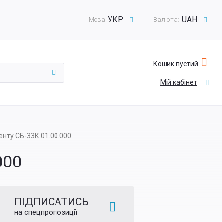
УКР
UAH
Мова
Валюта:
Кошик пустий
Мій кабінет
нту СБ-33К.01.00.000
000
ПІДПИСАТИСЬ
на спецпропозиції