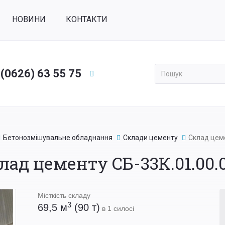
НОВИНИ
КОНТАКТИ
 (0626) 63 55 75
Применить
Бетонозмішувальне обладнання
Склади цементу
Склад цеме
лад цементу СБ-33К.01.00.
Місткість складу
3
69,5 м
(90 т)
в 1 силосі