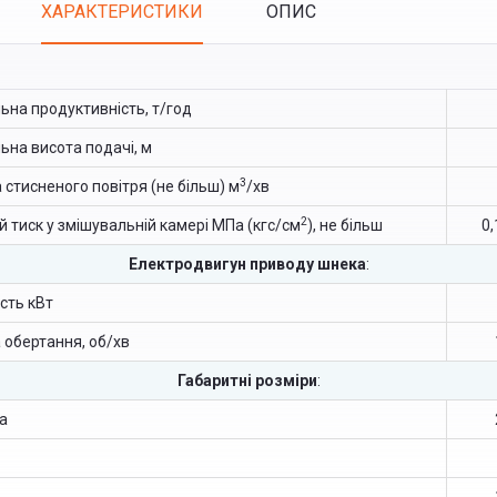
ХАРАКТЕРИСТИКИ
ОПИС
(ACTIVE
TAB)
ьна продуктивність, т/год
ьна висота подачі, м
3
 стисненого повітря (не більш) м
/хв
2
 тиск у змішувальній камері МПа (кгс/см
), не більш
0,
Електродвигун приводу шнека
:
сть кВт
 обертання, об/хв
Габаритні розміри
:
а