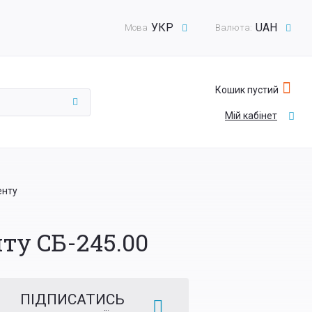
УКР
UAH
Мова
Валюта:
Кошик пустий
Мій кабінет
енту
у СБ-245.00
ПІДПИСАТИСЬ