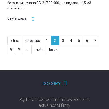
бетонозмішувача СБ-247.00.000, що видають 1,5 м3
готового...
Czytaj więcej
« first
‹ previous
1
2
3
4
5
6
7
8
9
…
next ›
last »
DO GÓRY
Bądź na bieżąco zmian, nowości oraz
aktualności firmy