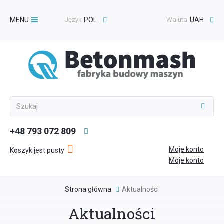
MENU
Język
POL
Waluta
UAH
Toggle
navigation
+48 793 072 809
Moje konto
Koszyk jest pusty
Moje konto
Strona główna
Aktualności
Aktualności