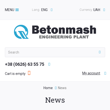
MENU
Lang.
ENG
Currency
UAH
Toggle
navigation
+38 (0626) 63 55 75
My account
Cart is empty
Home
News
News