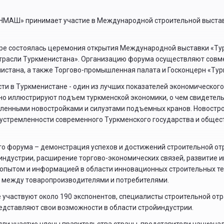
МАШ» принимает участие в Международной строительной выстав
ре состоялась церемония открытия Международной выставки «Ту
трасли Туркменистана». Организацию форума осуществляют совме
стана, а также Торгово-промышленная палата и Госконцерн «Ту
ти в Туркменистане - один из лучших показателей экономического
но иллюстрируют подъем туркменской экономики, о чем свидетел
исленными новостройками и силуэтами подъемных кранов. Новостро
 устремленности современного Туркменского государства и общес
о форума – демонстрация успехов и достижений строительной от
йиндустрии, расширение торгово-экономических связей, развитие 
 опытом и информацией в области инновационных строительных те
 между товаропроизводителями и потребителями.
участвуют около 190 экспонентов, специалисты строительной отрас
редставляют свои возможности в области стройиндустрии.