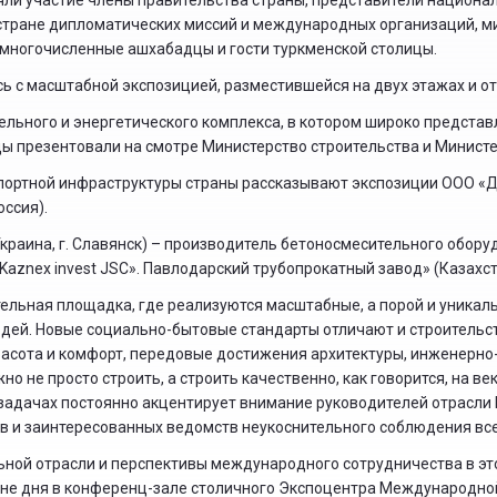
яли участие члены правительства страны, представители национа
стране дипломатических миссий и международных организаций, ми
 многочисленные ашхабадцы и гости туркменской столицы.
ь с масштабной экспозицией, разместившейся на двух этажах и о
льного и энергетического комплекса, в котором широко предста
ды презентовали на смотре Министерство строительства и Минис
спортной инфраструктуры страны рассказывают экспозиции ООО «
ссия).
раина, г. Славянск) – производитель бетоносмесительного обору
«Kaznex invest JSC». Павлодарский трубопрокатный завод» (Казахста
ельная площадка, где реализуются масштабные, а порой и уникал
дей. Новые социально-бытовые стандарты отличают и строительст
расота и комфорт, передовые достижения архитектуры, инженерно
о не просто строить, а строить качественно, как говорится, на ве
задачах постоянно акцентирует внимание руководителей отрасли
в и заинтересованных ведомств неукоснительного соблюдения все
ьной отрасли и перспективы международного сотрудничества в э
ине дня в конференц-зале столичного Экспоцентра Международно