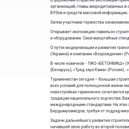
В церемонии открытия экспозиции прин
организаций, главы аккредитованных в 
ВУЗов и средств массовой информации,
Затем участники торжества ознакомилис
Открывает экспозицию павильон строите
и оборудование. Свои масштабные стен
О путях модернизации и развития тран
(Украина) и компании «Возрождение» (Ро
В числе новичков - ПАО «БЕТОНМАШ» (Ук
(Беларусь), «Тред хауз Кама» (Россия) , 
Туркменистан сегодня – большая строит
всех условий для полноценной жизни лю
новостройках гармонично сочетаются к
традиции национального зодчества. Важн
международными стандартами. На этих 
Бердымухамедов, требуя от подрядчико
Задачи дальнейшего развития строител
начавшей свою работу во второй полов