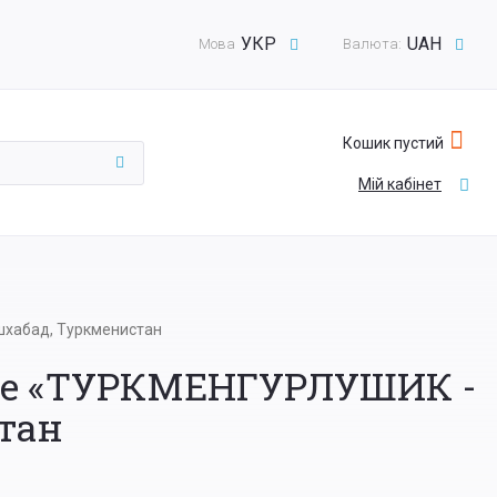
УКР
UAH
Мова
Валюта:
Кошик пустий
Мій кабінет
шхабад, Туркменистан
вке «ТУРКМЕНГУРЛУШИК -
стан