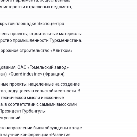
льного парламента, общественных
нистерств и отраслевых ведомств,
ткрытой площадке Экспоцентра.
влены проекты, строительные материалы
терство промышленности Туркменистана.
Дорожное строительство «Альтком»
дования, ОАО «Гомельский завод»
н), «Guard industrie» (Франция).
ьные проекты, нацеленные на создание
во, ведущееся в сельской местности. В
-технической мысли и исконные
ка, в соответствии с самыми высокими
 Президент Гурбангулы
х условий.
том направлении были обсуждены в ходе
й научной конференции «Развитие