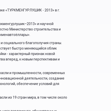
ке «ТУРКМЕНГУРЛУШИК - 2013» в г.
ркменгурлушик–2013» и научной
стно Министерство строительства и
ркменавтоёллары».
 и социального благополучия страны.
ьствует быстро меняющийся облик
йки - характерный признак новой
тва вперед, к новым перспективам и
расли и промышленности, современных
инновационной деятельности, создание
хнологий, обеспечение условий для
ли из 19 стран мира, в том числе около