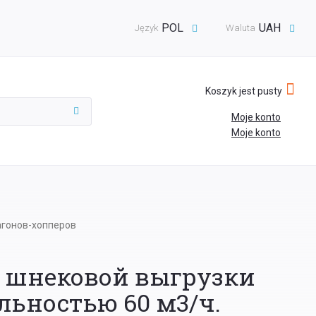
POL
UAH
Język
Waluta
Koszyk jest pusty
Moje konto
Moje konto
агонов-хопперов
а шнековой выгрузки
льностью 60 м3/ч.