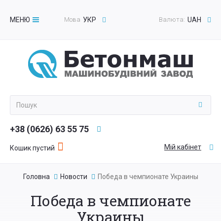
МЕНЮ
Мова
УКР
Валюта:
UAH
Toggle
navigation
+38 (0626) 63 55 75
Мій кабінет
Кошик пустий
Головна
Новости
Победа в чемпионате Украины
Победа в чемпионате
Украины