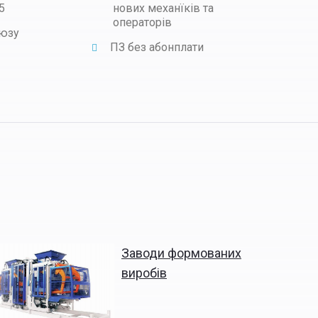
5
нових механїків та
операторів
оюзу
ПЗ без абонплати
Заводи формованих
виробів