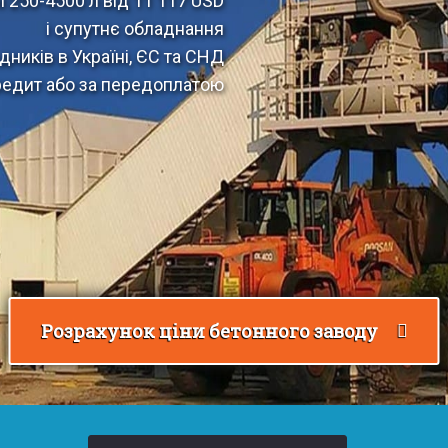
 250-4500 л від 11 117 USD
і супутнє обладнання
дників в Україні, ЄС та СНД
редит або за передоплатою
Розрахунок ціни бетонного заводу