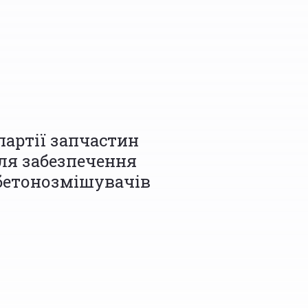
партії запчастин
ля забезпечення
 бетонозмішувачів