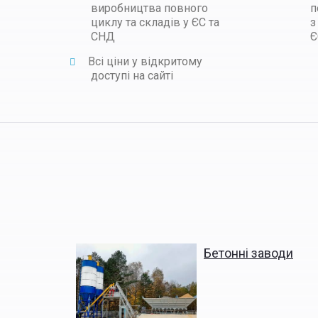
виробництва повного
п
циклу та складів у ЄС та
з
СНД
Є
Всі ціни у відкритому
доступі на сайті
Бетонні заводи