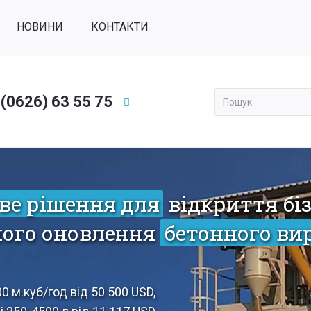
НОВИНИ
КОНТАКТИ
 (0626) 63 55 75
Применить
ве рішення для
відкриття бі
ного оновлення
бетонного ви
0 м.куб/год від 50 500 USD,