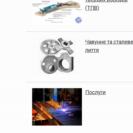
(ТПВ)
Чавунне та сталев
лиття
Послуги