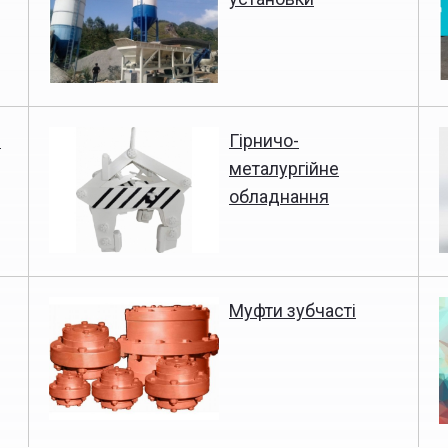
е
Гірничо-
металургійне
обладнання
Муфти зубчасті