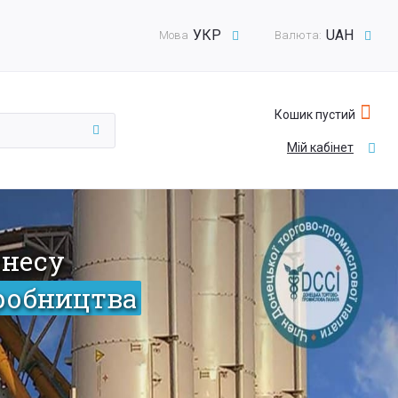
УКР
UAH
Мова
Валюта:
Кошик пустий
Мій кабінет
знесу
робництва