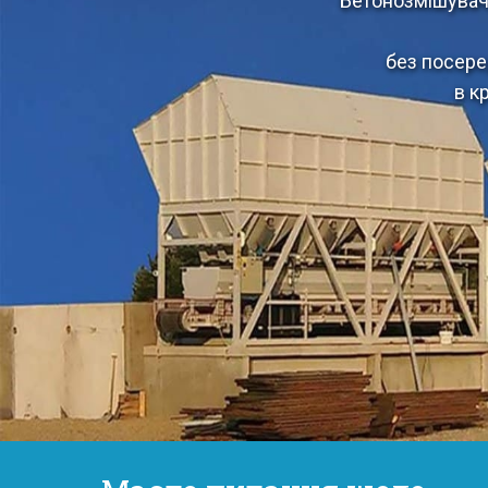
Бетонозмішувачі
без посере
в к