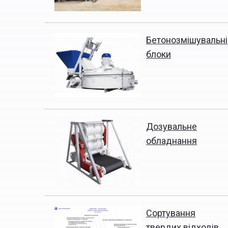
Бетонозмішувальні
блоки
Дозувальне
обладнання
Сортування
твердих відходів