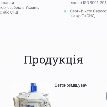
оставки
якості ISO 9001-201
 юр. особою в Україні,
Сертифікати Єврос
С або СНД
на країн СНД
Продукція
Бетонозмішувачі