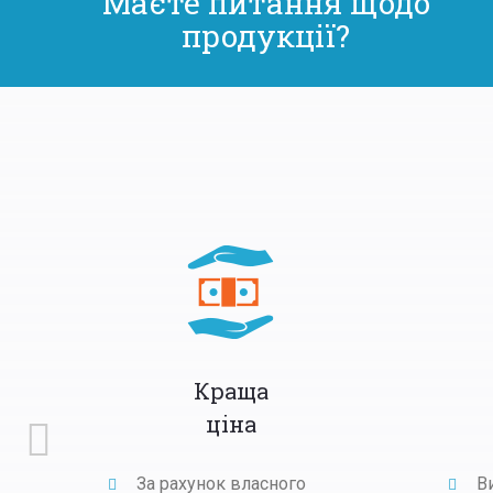
Маєте питання щодо
продукції?
Краща
ціна
Next
За рахунок власного
В