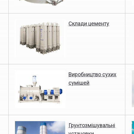
Склади цементу
Виробництво сухих
сумішей
Грунтозмішувальні
установки